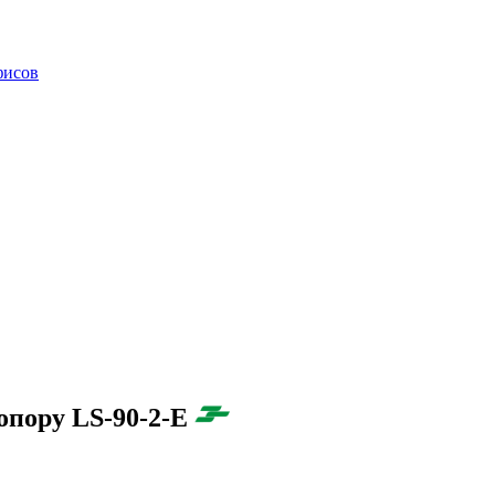
фисов
опору LS-90-2-E