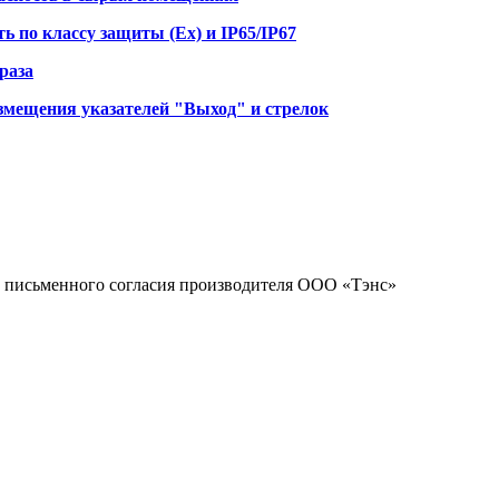
 по классу защиты (Ex) и IP65/IP67
раза
змещения указателей "Выход" и стрелок
 с письменного согласия производителя ООО «Тэнс»