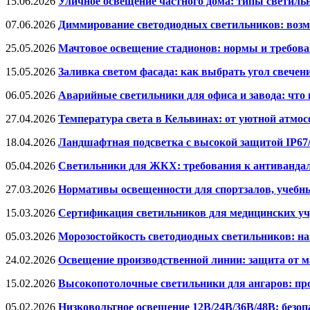
15.06.2026
Уличное освещение частного дома: типы светиль
07.06.2026
Диммирование светодиодных светильников: возм
25.05.2026
Мачтовое освещение стадионов: нормы и требов
15.05.2026
Заливка светом фасада: как выбрать угол свече
06.05.2026
Аварийные светильники для офиса и завода: что
27.04.2026
Температура света в Кельвинах: от уютной атмо
18.04.2026
Ландшафтная подсветка с высокой защитой IP67
05.04.2026
Светильники для ЖКХ: требования к антивандаль
27.03.2026
Нормативы освещенности для спортзалов, учебн
15.03.2026
Сертификация светильников для медицинских уч
05.03.2026
Морозостойкость светодиодных светильников: на
24.02.2026
Освещение производственной линии: защита от м
15.02.2026
Высокопотолочные светильники для ангаров: п
05.02.2026
Низковольтное освещение 12В/24В/36В/48В: безо