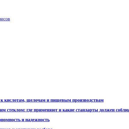
фисов
 к кислотам, щелочам и пищевым производствам
им стеклом: где применяют и какие стандарты должен соблю
ономность и надежность