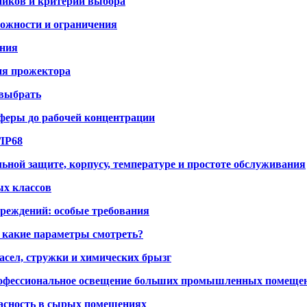
ников и критерии выбора
ожности и ограничения
ания
ния прожектора
 выбрать
сферы до рабочей концентрации
/IP68
ной защите, корпусу, температуре и простоте обслуживания
ых классов
реждений: особые требования
 какие параметры смотреть?
асел, стружки и химических брызг
рофессиональное освещение больших промышленных помеще
пасность в сырых помещениях