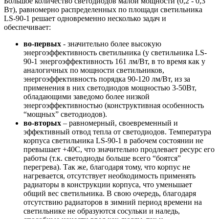
Большое количество светодиодов малой мощности (0,2 - 0,3
Вт), равномерно распределенных по площади светильника
LS-90-1 решает одновременно несколько задач и
обеспечивает:
во-первых
- значительно более высокую
энергоэффективность светильника (у светильника LS-
90-1 энергоэффективность 161 лм/Вт, в то время как у
аналогичных по мощности светильников,
энергоэффективность порядка 90-120 лм/Вт, из за
применения в них светодиодов мощностью 3-50Вт,
обладающими заведомо более низкой
энергоэффективностью (конструктивная особенность
“мощных” светодиодов).
во-вторых
– равномерный, своевременный и
эффективный отвод тепла от светодиодов. Температура
корпуса светильника LS-90-1 в рабочем состоянии не
превышает +40C, что значительно продлевает ресурс его
работы (т.к. светодиоды больше всего “боятся”
перегрева). Так же, благодаря тому, что корпус не
нагревается, отсутствует необходимость применять
радиаторы в конструкции корпуса, что уменьшает
общий вес светильника. В свою очередь, благодаря
отсутствию радиаторов в зимний период времени на
светильнике не образуются сосульки и наледь,