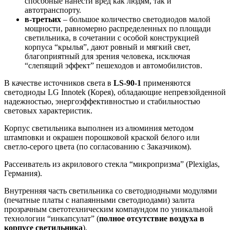
способные нанести вред как людям, так и
автотранспорту.
в-третьих
– большое количество светодиодов малой
мощности, равномерно распределенных по площади
светильника, в сочетании с особой конструкцией
корпуса “крылья”, дают ровный и мягкий свет,
благоприятный для зрения человека, исключая
“слепящий эффект” пешеходов и автомобилистов.
В качестве источников света в
LS-90-1
применяются
светодиоды LG Innotek (Корея), обладающие непревзойденной
надежностью, энергоэффективностью и стабильностью
световых характеристик.
Корпус светильника выполнен из алюминия методом
штамповки и окрашен порошковой краской белого или
светло-серого цвета (по согласованию с Заказчиком).
Рассеиватель из акрилового стекла “микропризма” (Plexiglas,
Германия).
Внутренняя часть светильника со светодиодными модулями
(печатные платы с напаянными светодиодами) залита
прозрачным светотехническим компаундом по уникальной
технологии “инкапсулат” (
полное отсутствие воздуха в
корпусе светильника
).