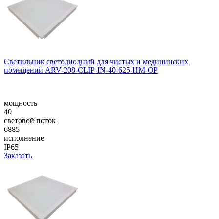
Светильник светодиодный для чистых и медицинских
помещений ARV-208-CLIP-IN-40-625-НM-OP
мощность
40
световой поток
6885
исполнение
IP65
Заказать